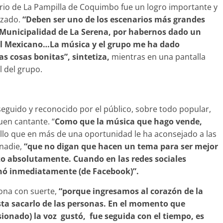
ario de La Pampilla de Coquimbo fue un logro importante y
nzado.
“Deben ser uno de los escenarios más grandes
 Municipalidad de La Serena, por habernos dado un
val Mexicano…La música y el grupo me ha dado
s cosas bonitas”, sintetiza,
mientras en una pantalla
 del grupo.
seguido y reconocido por el público, sobre todo popular,
uen cantante. “
Como que la música que hago vende,
ello que en más de una oportunidad le ha aconsejado a las
nadie,
“que no digan que hacen un tema para ser mejor
azo absolutamente. Cuando en las redes sociales
iminó inmediatamente (de Facebook)”.
ona con suerte,
“porque ingresamos al corazón de la
ta sacarlo de las personas. En el momento que
onado) la voz gustó, fue seguida con el tiempo, es