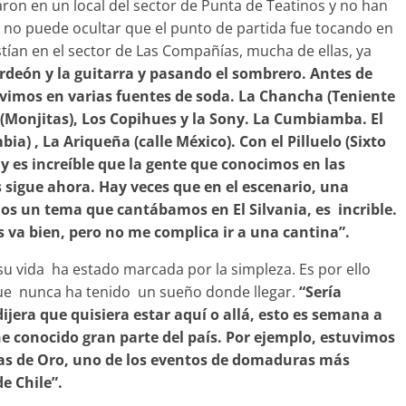
aron en un local del sector de Punta de Teatinos y no han
no puede ocultar que el punto de partida fue tocando en
stían en el sector de Las Compañías, mucha de ellas, ya
rdeón y la guitarra y pasando el sombrero. Antes de
uvimos en varias fuentes de soda. La Chancha (Teniente
a (Monjitas), Los Copihues y la Sony. La Cumbiamba. El
a) , La Ariqueña (calle México). Con el Pilluelo (Sixto
 y es increíble que la gente que conocimos en las
 sigue ahora. Hay veces que en el escenario, una
s un tema que cantábamos en El Silvania, es incrible.
os va bien, pero no me complica ir a una cantina”.
u vida ha estado marcada por la simpleza. Es por ello
e nunca ha tenido un sueño donde llegar.
“Sería
ijera que quisiera estar aquí o allá, esto es semana a
e conocido gran parte del país. Por ejemplo, estuvimos
as de Oro, uno de los eventos de domaduras más
e Chile”.