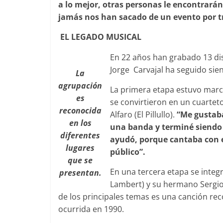
a lo mejor, otras personas le encontrarán
jamás nos han sacado de un evento por t
EL LEGADO MUSICAL
En 22 años han grabado 13 di
Jorge Carvajal ha seguido sien
La
agrupación
La primera etapa estuvo marc
es
se convirtieron en un cuartet
reconocida
Alfaro (El Pillullo).
“Me gustaba
en los
una banda y terminé siendo 
diferentes
ayudó, porque cantaba con e
lugares
público”.
que se
En una tercera etapa se integ
presentan.
Lambert) y su hermano Sergio
de los principales temas es una canción rec
ocurrida en 1990.