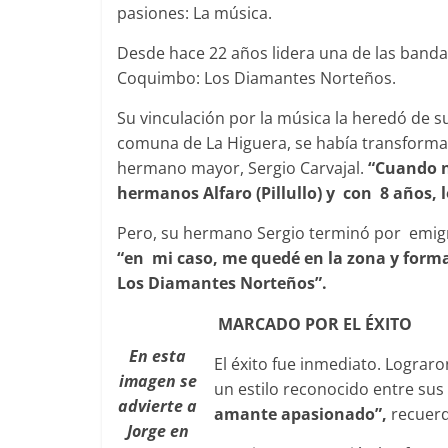
pasiones: La música.
Desde hace 22 años lidera una de las banda
Coquimbo: Los Diamantes Norteños.
Foco Vecinal
Preocupa a
Su vinculación por la música la heredó de su
comuna de La Higuera, se había transforma
Abril 26, 2019
hermano mayor, Sergio Carvajal.
“Cuando n
hermanos Alfaro (Pillullo) y con 8 años, l
Pero, su hermano Sergio terminó por emigr
“en mi caso, me quedé en la zona y form
Los Diamantes Norteños”.
MARCADO POR EL ÉXITO
En esta
El éxito fue inmediato. Lograro
imagen se
un estilo reconocido entre sus 
advierte a
amante apasionado”,
recuer
Jorge en