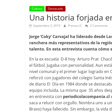
Cultura
Destacado
Una historia forjada 
Septiembre 3, 2019
Prensa LC
2 Comments
Jorge ‘Coky’ Carvajal ha liderado desde 
ranchera más representativos de la regió
talento. En esta entrevista cuenta cómo s
En la ex escuela D-8 hoy Arturo Prat Chacón
el fútbol. Jugaba con personalidad. Aun est
nivel comunal y el primer lugar logrado en
reforzó con jugadores del colegio Santa Iné
de diario El Día en 1984 donde se destacaba
equipo incluida. La misma que 35 años de
en entrevista con
periodicolacompania.cl
e
saca a relucir con orgullo. Nombra uno a u
Bravo) haya fallecido. Sin embargo, la vida d