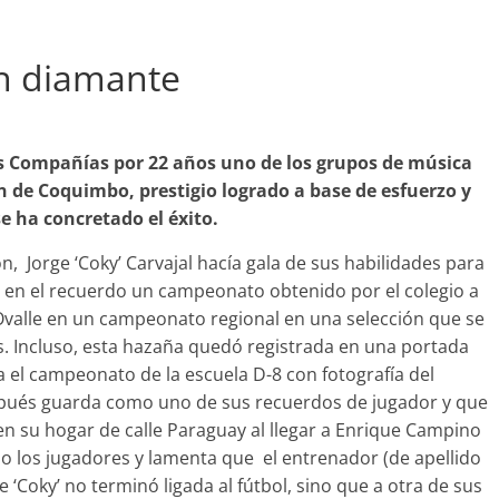
en diamante
Las Compañías por 22 años uno de los grupos de música
n de Coquimbo, prestigio logrado a base de esfuerzo y
e ha concretado el éxito.
, Jorge ‘Coky’ Carvajal hacía gala de sus habilidades para
á en el recuerdo un campeonato obtenido por el colegio a
 Ovalle en un campeonato regional en una selección que se
s. Incluso, esta hazaña quedó registrada en una portada
 el campeonato de la escuela D-8 con fotografía del
Destacado
Foco Vecinal
spués guarda como uno de sus recuerdos de jugador y que
Municipio realiza limpiez
n su hogar de calle Paraguay al llegar a Enrique Campino
en microbasural
no los jugadores y lamenta que el entrenador (de apellido
Junio 14, 2020
Prensa LC
0
e ‘Coky’ no terminó ligada al fútbol, sino que a otra de sus