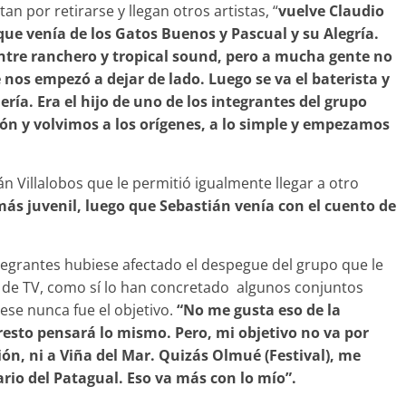
n por retirarse y llegan otros artistas, “
vuelve Claudio
, que venía de los Gatos Buenos y Pascual y su Alegría.
entre ranchero y tropical sound, pero a mucha gente no
nos empezó a dejar de lado. Luego se va el baterista y
ría. Era el hijo de uno de los integrantes del grupo
n y volvimos a los orígenes, a lo simple y empezamos
án Villalobos que le permitió igualmente llegar a otro
ás juvenil, luego que Sebastián venía con el cuento de
ntegrantes hubiese afectado el despegue del grupo que le
s de TV, como sí lo han concretado algunos conjuntos
ese nunca fue el objetivo.
“No me gusta eso de la
l resto pensará lo mismo. Pero, mi objetivo no va por
ión, ni a Viña del Mar. Quizás Olmué (Festival), me
rio del Patagual. Eso va más con lo mío”.