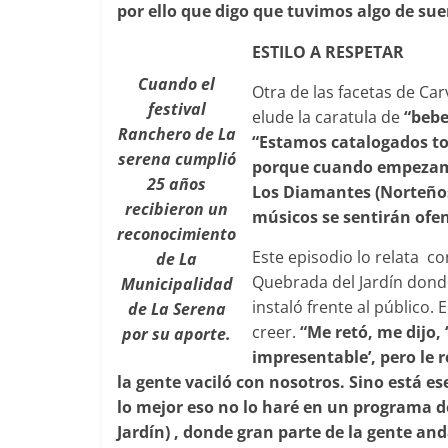
por ello que digo que tuvimos algo de sue
ESTILO A RESPETAR
Cuando el
Otra de las facetas de Carv
festival
elude la caratula de
“beb
Ranchero de La
“Estamos catalogados to
serena cumplió
porque cuando empezamo
25 años
Los Diamantes (Norteños
recibieron un
músicos se sentirán ofe
reconocimiento
Este episodio lo relata c
de La
Quebrada del Jardín donde
Municipalidad
instaló frente al público
de La Serena
creer.
“Me retó, me dijo,
por su aporte.
impresentable’, pero le r
la gente vaciló con nosotros. Sino está e
lo mejor eso no lo haré en un programa d
Jardín) , donde gran parte de la gente and