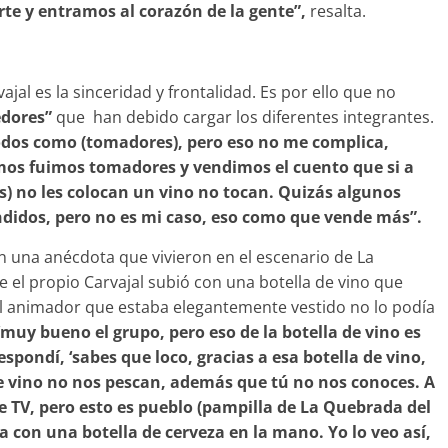
rte y entramos al corazón de la gente”,
resalta.
ajal es la sinceridad y frontalidad. Es por ello que no
edores”
que han debido cargar los diferentes integrantes.
dos como (tomadores), pero eso no me complica,
s fuimos tomadores y vendimos el cuento que si a
) no les colocan un vino no tocan. Quizás algunos
ndidos, pero no es mi caso, eso como que vende más”.
on una anécdota que vivieron en el escenario de La
 el propio Carvajal subió con una botella de vino que
. El animador que estaba elegantemente vestido no lo podía
 ‘muy bueno el grupo, pero eso de la botella de vino es
espondí, ‘sabes que loco, gracias a esa botella de vino,
se vino no nos pescan, además que tú no nos conoces. A
e TV, pero esto es pueblo (pampilla de La Quebrada del
a con una botella de cerveza en la mano. Yo lo veo así,