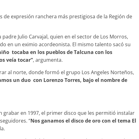
s de expresión ranchera más prestigiosa de la Región de
bandono de casa
 padre Julio Carvajal, quien en el sector de Los Morros,
do en un eximio acordeonista. El mismo talento sacó su
Prensa LC
0
iño tocaba en los pueblos de Talcuna con los
os veía tocar”
, argumenta.
ar al norte, donde formó el grupo Los Angeles Norteños,
amos un duo con Lorenzo Torres, bajo el nombre de
n grabar en 1997, el primer disco que les permitió instalar
seguidores. “
Nos ganamos el disco de oro con el tema El
da.