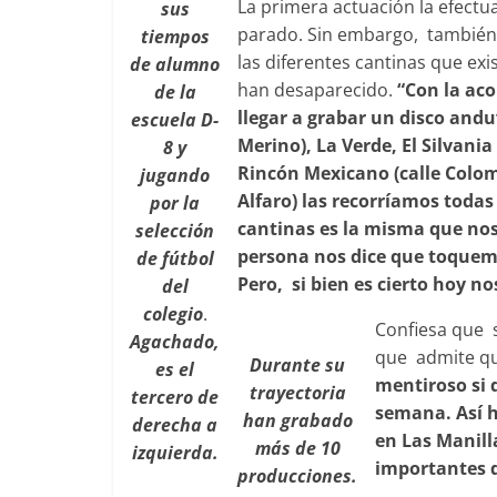
La primera actuación la efectu
sus
parado. Sin embargo, también 
tiempos
las diferentes cantinas que exi
de alumno
han desaparecido.
“Con la aco
de la
llegar a grabar un disco and
escuela D-
Merino), La Verde, El Silvani
8 y
Rincón Mexicano (calle Colombi
jugando
Alfaro) las recorríamos todas
por la
cantinas es la misma que nos
selección
persona nos dice que toquemo
de fútbol
Pero, si bien es cierto hoy n
del
colegio
.
Confiesa que s
Agachado,
que admite qu
Durante su
es el
mentiroso si d
trayectoria
tercero de
semana. Así h
han grabado
derecha a
en Las Manill
más de 10
izquierda.
importantes d
producciones.