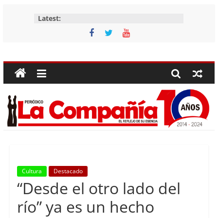
Skip
Latest:
to
content
Periódico
La
Compañía
Periódico
de
las
Compañías
Cultura
Destacado
“Desde el otro lado del
río” ya es un hecho