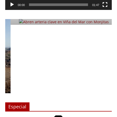
Abren arteria clave en Viña del Mar
00:00
01:47
con Monjitas
Julio 12, 2019
Prensa LC
0
Especial