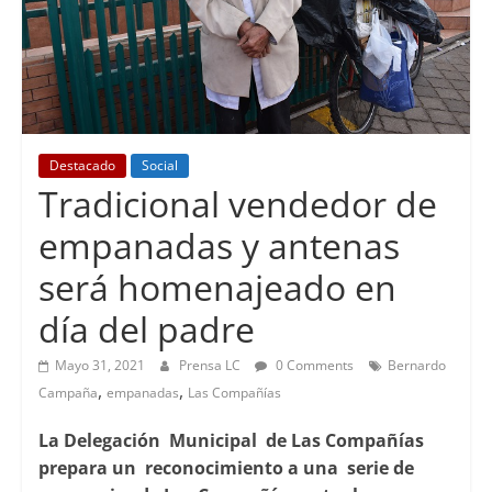
Destacado
Social
Tradicional vendedor de
empanadas y antenas
será homenajeado en
día del padre
Mayo 31, 2021
Prensa LC
0 Comments
Bernardo
,
,
Campaña
empanadas
Las Compañías
La Delegación Municipal de Las Compañías
prepara un reconocimiento a una serie de