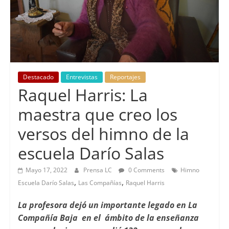
Destacado
Entrevistas
Reportajes
Raquel Harris: La
maestra que creo los
versos del himno de la
escuela Darío Salas
Mayo 17, 2022
Prensa LC
0 Comments
Himno
,
,
Escuela Darío Salas
Las Compañías
Raquel Harris
La profesora dejó un importante legado en La
Compañía Baja en el ámbito de la enseñanza