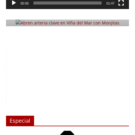
Abren arteria clave en Viña del Mar
00:00
01:47
con Monjitas
Julio 12, 2019
Prensa LC
0
Especial