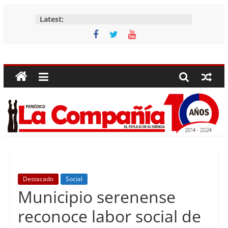
Skip
Latest:
to
content
Periódico
La
Compañía
Periódico
de
las
Compañías
Destacado
Social
Municipio serenense
reconoce labor social de