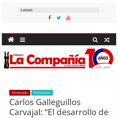
Skip
Latest:
to
content
Periódico
La
Compañía
Periódico
de
las
Compañías
Destacado
Entrevistas
Carlos Galleguillos
Carvajal: “El desarrollo de