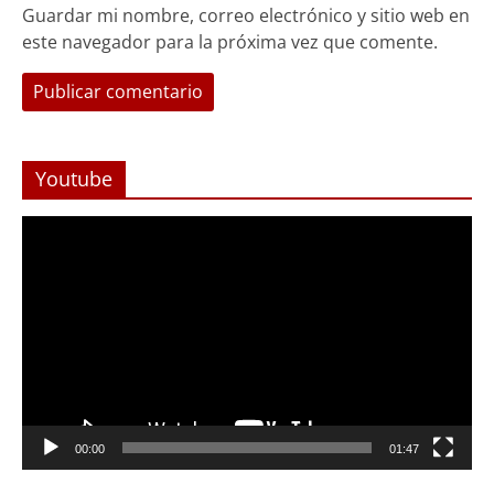
Guardar mi nombre, correo electrónico y sitio web en
este navegador para la próxima vez que comente.
Youtube
Reproductor
de
Video
Foco Vecinal
Abren arteria clave en Viña del Mar
00:00
01:47
con Monjitas