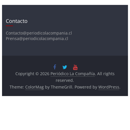
Contacto
Contacto@periodicolacompania.cl
Prensa@periodicolacompania.cl
Copyright © 2026
Periódico La Compañía
. All rights
reserved.
Theme:
ColorMag
by ThemeGrill. Powered by
WordPress
.