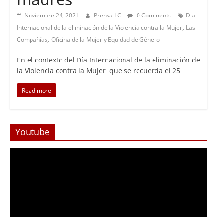
Noviembre 24, 2021
Prensa LC
0 Comments
Dia
,
Internacional de la eliminación de la Violencia contra la Mujer
Las
,
Compañías
Oficina de la Mujer y Equidad de Género
En el contexto del Día Internacional de la eliminación de
la Violencia contra la Mujer que se recuerda el 25
Read more
Youtube
Reproductor
de
Video