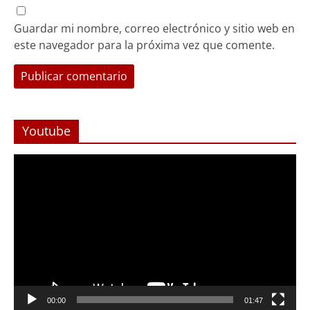
Guardar mi nombre, correo electrónico y sitio web en
este navegador para la próxima vez que comente.
Youtube
Reproductor
de
Video
Foco Vecinal
Abren arteria clave en Viña del Mar
00:00
01:47