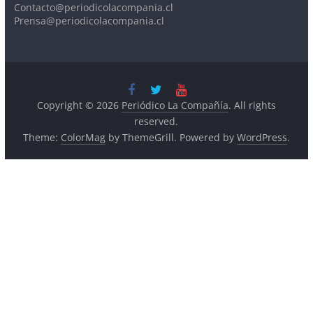
Prensa@periodicolacompania.cl
Copyright © 2026
Periódico La Compañía
. All rights
reserved.
Theme:
ColorMag
by ThemeGrill. Powered by
WordPress
.