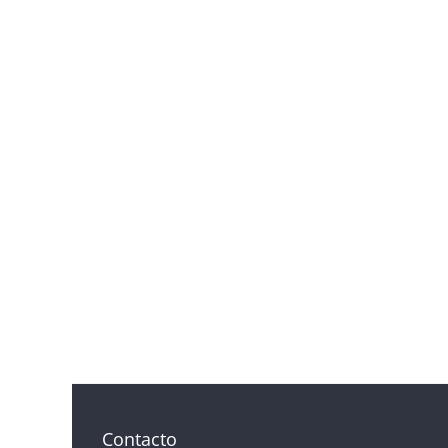
Contacto
Contacto@periodicolacompania.cl
Prensa@periodicolacompania.cl