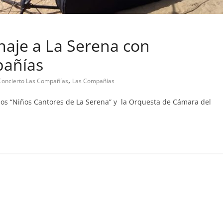
aje a La Serena con
 abandono de casa
pañías
Prensa LC
0
,
Concierto Las Compañías
Las Compañías
n los “Niños Cantores de La Serena” y la Orquesta de Cámara del