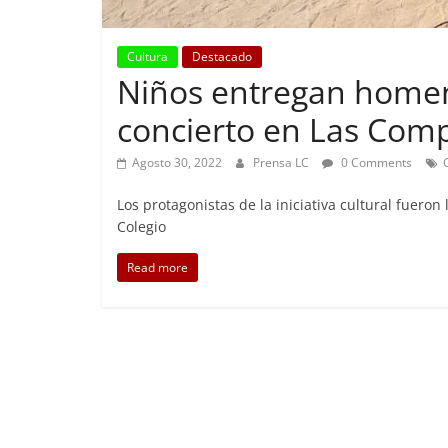
Cultura
Destacado
Niños entregan homen
Foco Vecinal
Preocupa
concierto en Las Com
Abril 26, 2019
Agosto 30, 2022
Prensa LC
0 Comments
Los protagonistas de la iniciativa cultural fuero
Colegio
Read more