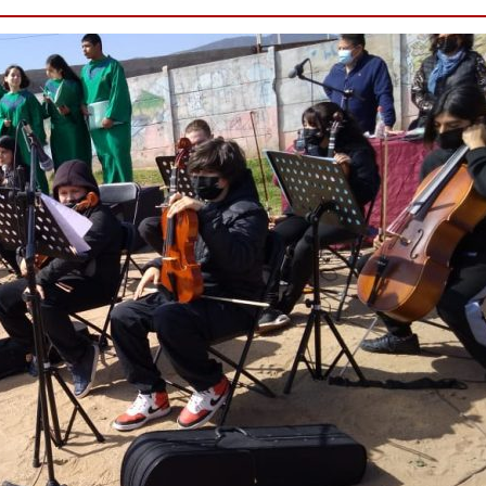
Destacado
Foco Vecinal
Municipio realiza limp
en microbasural
Junio 14, 2020
Prensa LC
0