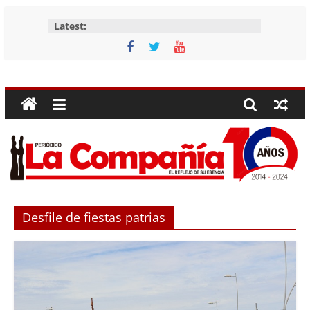
Skip
Latest:
to
content
Periódico
La
Compañía
Periódico
de
Desfile de fiestas patrias
las
Compañías