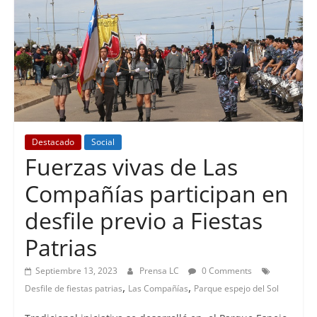
Destacado
Social
Fuerzas vivas de Las
Compañías participan en
desfile previo a Fiestas
Patrias
Septiembre 13, 2023
Prensa LC
0 Comments
,
,
Desfile de fiestas patrias
Las Compañías
Parque espejo del Sol