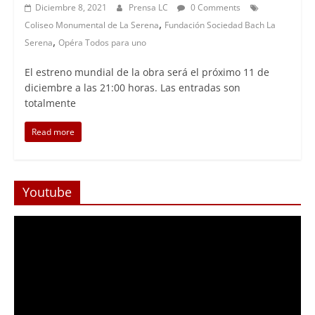
Diciembre 8, 2021
Prensa LC
0 Comments
,
Coliseo Monumental de La Serena
Fundación Sociedad Bach La
,
Serena
Opéra Todos para uno
El estreno mundial de la obra será el próximo 11 de
diciembre a las 21:00 horas. Las entradas son
totalmente
Read more
Youtube
Reproductor
de
Video