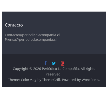
Contacto
Contacto@periodicolacompania.cl
Prensa@periodicolacompania.cl
Copyright © 2026
Periódico La Compañía
. All rights
reserved.
Theme:
ColorMag
by ThemeGrill. Powered by
WordPress
.