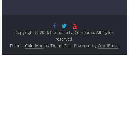
Copyright © 2026
Periódico La Compañía
. All rights
reserved.
Theme:
ColorMag
by ThemeGrill. Powered by
WordPress
.