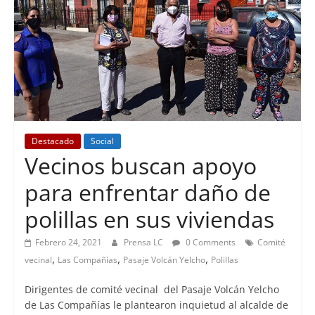
Destacado
Social
Vecinos buscan apoyo
para enfrentar daño de
polillas en sus viviendas
Febrero 24, 2021
Prensa LC
0 Comments
Comité
,
,
,
vecinal
Las Compañías
Pasaje Volcán Yelcho
Polillas
Dirigentes de comité vecinal del Pasaje Volcán Yelcho
de Las Compañías le plantearon inquietud al alcalde de