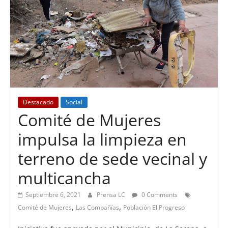
Destacado
Social
Comité de Mujeres
impulsa la limpieza en
terreno de sede vecinal y
multicancha
Septiembre 6, 2021
Prensa LC
0 Comments
,
,
Comité de Mujeres
Las Compañías
Población El Progreso