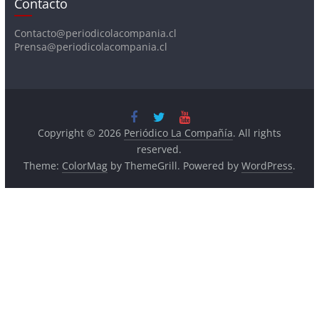
Contacto@periodicolacompania.cl
Prensa@periodicolacompania.cl
Copyright © 2026
Periódico La Compañía
. All rights
reserved.
Theme:
ColorMag
by ThemeGrill. Powered by
WordPress
.