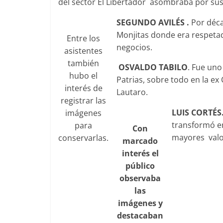
del sector El Libertador asombraba por sus
SEGUNDO AVILÉS .
Por déca
Monjitas donde era respeta
Entre los
negocios.
asistentes
también
OSVALDO TABILO
. Fue uno
hubo el
Patrias, sobre todo en la e
interés de
Lautaro.
registrar las
LUIS CORTÉS
imágenes
transformó e
para
Con
mayores valor
conservarlas.
marcado
interés el
público
observaba
las
imágenes y
destacaban