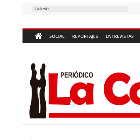
Skip
Latest:
to
content
Periódico
SOCIAL
REPORTAJES
ENTREVISTAS
La
Compañía
Periódico
de
las
Compañías