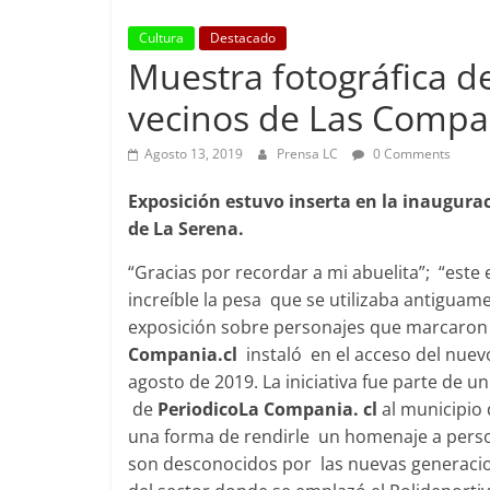
Cultura
Destacado
Muestra fotográfica d
vecinos de Las Compa
Agosto 13, 2019
Prensa LC
0 Comments
Exposición estuvo inserta en la inaugura
de La Serena.
“Gracias por recordar a mi abuelita”; “este
increíble la pesa que se utilizaba antiguam
exposición sobre personajes que marcaron
Compania.cl
instaló en el acceso del nuev
agosto de 2019. La iniciativa fue parte de
de
PeriodicoLa Compania. cl
al municipio
una forma de rendirle un homenaje a perso
son desconocidos por las nuevas generaci