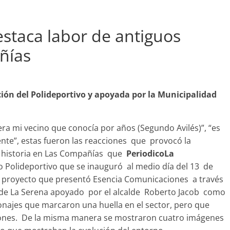
estaca labor de antiguos
ñías
ción del Polideportivo y apoyada por la Municipalidad
 era mi vecino que conocía por años (Segundo Avilés)”, “es
ente”, estas fueron las reacciones que provocó la
 historia en Las Compañías que
PeriodicoLa
o Polideportivo que se inauguró al medio día del 13 de
Destacado
Foco Vecinal
 un proyecto que presentó Esencia Comunicaciones a través
Municipio realiza limpi
 de La Serena apoyado por el alcalde Roberto Jacob como
en microbasural
najes que marcaron una huella en el sector, pero que
ones. De la misma manera se mostraron cuatro imágenes
Junio 14, 2020
Prensa LC
0