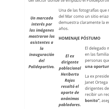
del sector donde se emplazó el Polideporti
Una de las fotografías que 
del Mar como un sitio eriaz
Un marcado
Foco Vecinal
demuestra claramente la ev
interés por
Preocupa 
años.
las imágenes
Abril 26, 2019
mostraron los
HOMENAJE PÓSTUMO
asistentes a
El delegado m
la
en las famili
inauguración
El ex
personas que
del
dirigente
una oportun
Polideportivo.
poblacional
Heriberto
La ex presid
Rojas
Janet Ortega 
resaltó el
dirigentes de
aporte de
recibir un r
anónimos
bonito”
, ase
pobladores.