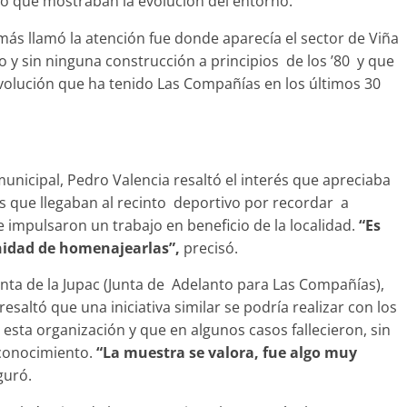
vo que mostraban la evolución del entorno.
más llamó la atención fue donde aparecía el sector de Viña
o y sin ninguna construcción a principios de los ’80 y que
olución que ha tenido Las Compañías en los últimos 30
abandono de casa
Prensa LC
0
unicipal, Pedro Valencia resaltó el interés que apreciaba
as que llegaban al recinto deportivo por recordar a
 impulsaron un trabajo en beneficio de la localidad.
“Es
idad de homenajearlas”,
precisó.
enta de la Jupac (Junta de Adelanto para Las Compañías),
resaltó que una iniciativa similar se podría realizar con los
 esta organización y que en algunos casos fallecieron, sin
econocimiento.
“La muestra se valora, fue algo muy
guró.