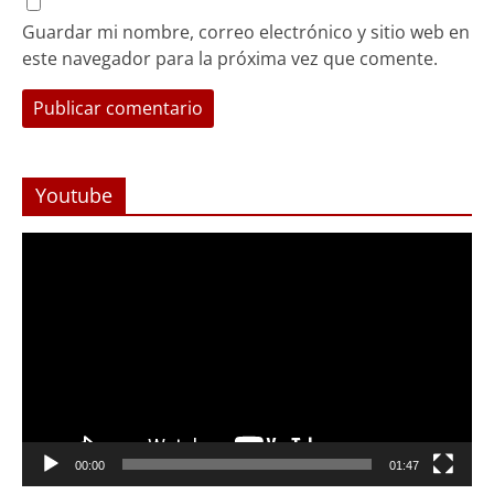
Guardar mi nombre, correo electrónico y sitio web en
este navegador para la próxima vez que comente.
Youtube
Reproductor
de
Video
Foco Vecinal
Abren arteria clave en Viña del Mar
00:00
01:47
con Monjitas