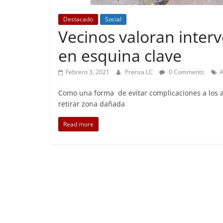
Destacado
Social
Vecinos valoran inte
Foco Vecin
en esquina clave
Preocu
Febrero 3, 2021
Prensa LC
0 Comments
A
Abril 26, 
Como una forma de evitar complicaciones a los a
retirar zona dañada
Read more