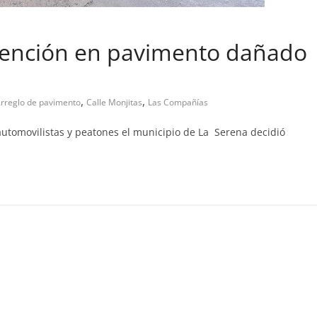
rvención en pavimento dañado
al
pa abandono de casa
,
,
rreglo de pavimento
Calle Monjitas
Las Compañías
2019
Prensa LC
0
utomovilistas y peatones el municipio de La Serena decidió