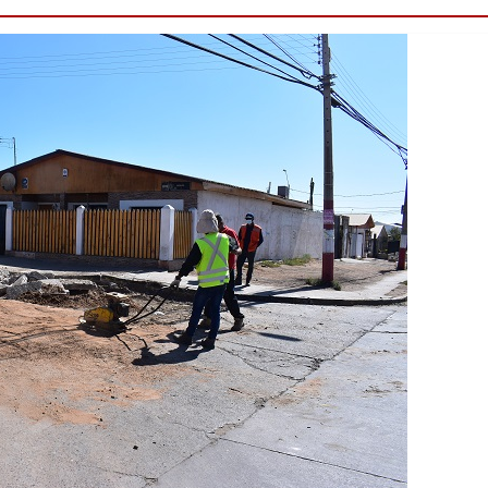
Destacado
Foco Vecinal
Municipio realiza li
en microbasural
Junio 14, 2020
Prensa LC