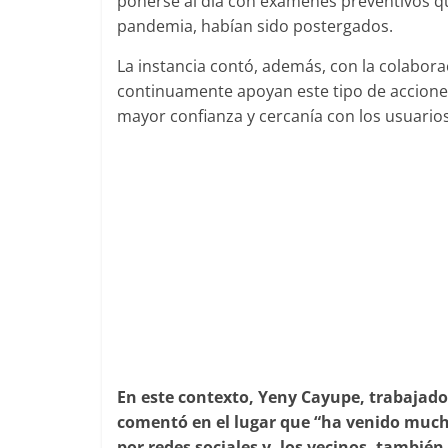
ponerse al día con exámenes preventivos qu
pandemia, habían sido postergados.
La instancia contó, además, con la colaborac
continuamente apoyan este tipo de acciones 
mayor confianza y cercanía con los usuario
En este contexto, Yeny Cayupe, trabajado
comentó en el lugar que “ha venido mucha 
por redes sociales y, los vecinos, tambié