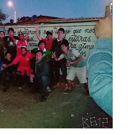
Destacado
Foco Vecinal
Municipio realiza limpie
en microbasural
Junio 14, 2020
Prensa LC
0