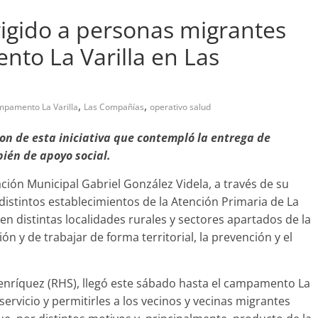
rigido a personas migrantes
nto La Varilla en Las
abandono de casa
Prensa LC
0
,
,
pamento La Varilla
Las Compañías
operativo salud
on de esta iniciativa que contempló la entrega de
ién de apoyo social.
ión Municipal Gabriel González Videla, a través de su
istintos establecimientos de la Atención Primaria de La
n distintas localidades rurales y sectores apartados de la
ón y de trabajar de forma territorial, la prevención y el
Henríquez (RHS), llegó este sábado hasta el campamento La
servicio y permitirles a los vecinos y vecinas migrantes