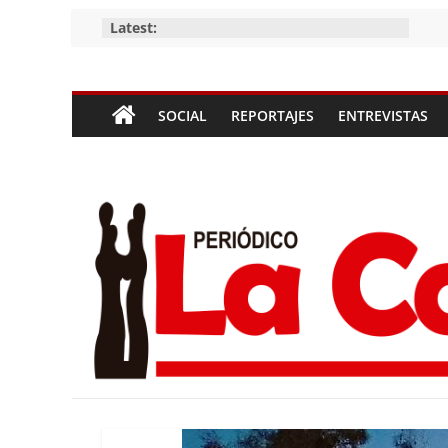
Skip
Latest:
to
content
Periódico
SOCIAL
REPORTAJES
ENTREVISTAS
La
Compañía
Periódico
de
las
Compañías