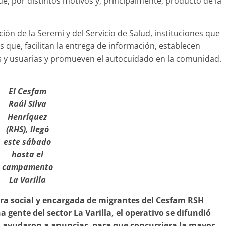
e, por distintos motivos y, principalmente, producto de la
ión de la Seremi y del Servicio de Salud, instituciones que
que, facilitan la entrega de información, establecen
s y usuarias y promueven el autocuidado en la comunidad.
El Cesfam
Raúl Silva
Henríquez
(RHS), llegó
este sábado
hasta el
campamento
La Varilla
ra social y encargada de migrantes del Cesfam RSH
gente del sector La Varilla, el operativo se difundió
n, ayudaron a anunciar, para que concurriera la mayor