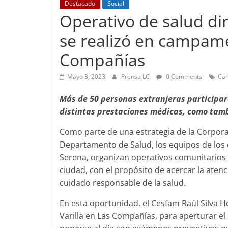
Destacado
Social
Operativo de salud di
se realizó en campame
Foco Vecinal
Compañías
Preocupa 
Abril 26, 2019
Mayo 3, 2023
Prensa LC
0 Comments
Cam
Más de 50 personas extranjeras participar
distintas prestaciones médicas, como tamb
Como parte de una estrategia de la Corporac
Departamento de Salud, los equipos de los d
Serena, organizan operativos comunitarios e
ciudad, con el propósito de acercar la atenci
cuidado responsable de la salud.
En esta oportunidad, el Cesfam Raúl Silva 
Varilla en Las Compañías, para aperturar el 