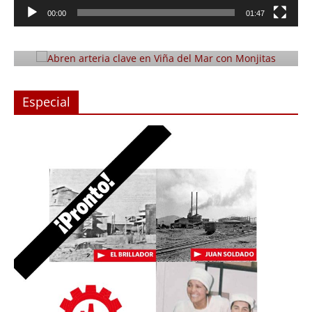
Abren arteria clave en Viña del Mar
00:00
01:47
con Monjitas
Julio 12, 2019
Prensa LC
0
Especial