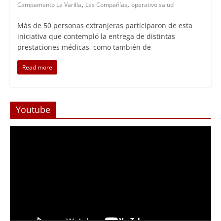
,
,
Campamento La Varilla
Las Compañías
operativo salud
Más de 50 personas extranjeras participaron de esta
iniciativa que contempló la entrega de distintas
prestaciones médicas, como también de
Read more
Youtube
Reproductor
de
Video
Foco Vecinal