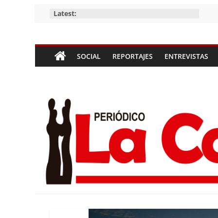
Skip
Latest:
to
content
Periódico
SOCIAL
REPORTAJES
ENTREVISTAS
La
Compañía
Periódico
de
las
Compañías