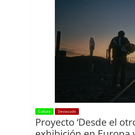
Cultura
Destacado
Proyecto ‘Desde el otro
exhibición en Europa y 