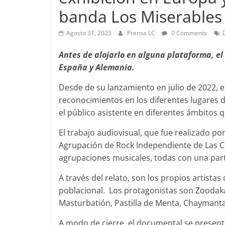
banda Los Miserables
Agosto 31, 2023
Prensa LC
0 Comments
Foco Vecinal
Antes de alojarlo en alguna plataforma, e
Preocupa 
España y Alemania.
Abril 26, 2019
Desde de su lanzamiento en julio de 2022, el
reconocimientos en los diferentes lugares
el público asistente en diferentes ámbitos
El trabajo audiovisual, que fue realizado po
Agrupación de Rock Independiente de Las Co
agrupaciones musicales, todas con una part
A través del relato, son los propios artista
poblacional. Los protagonistas son Zoodaka
Masturbatión, Pastilla de Menta, Chaymant
A modo de cierre, el documental se presenta