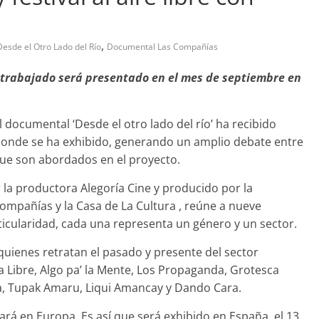
,
Desde el Otro Lado del Río
Documental Las Compañías
l trabajado será presentado en el mes de septiembre en
abandono de casa
Prensa LC
0
 documental ‘Desde el otro lado del río’ ha recibido
 donde se ha exhibido, generando un amplio debate entre
 que son abordados en el proyecto.
r la productora Alegoría Cine y producido por la
mpañías y la Casa de La Cultura , reúne a nueve
icularidad, cada una representa un género y un sector.
s quienes retratan el pasado y presente del sector
 Libre, Algo pa’ la Mente, Los Propaganda, Grotesca
a, Tupak Amaru, Liqui Amancay y Dando Cara.
rá en Europa. Es así que será exhibido en España, el 13