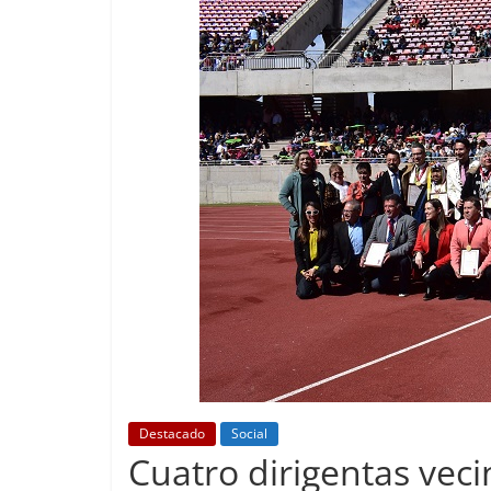
Destacado
Social
Cuatro dirigentas vec