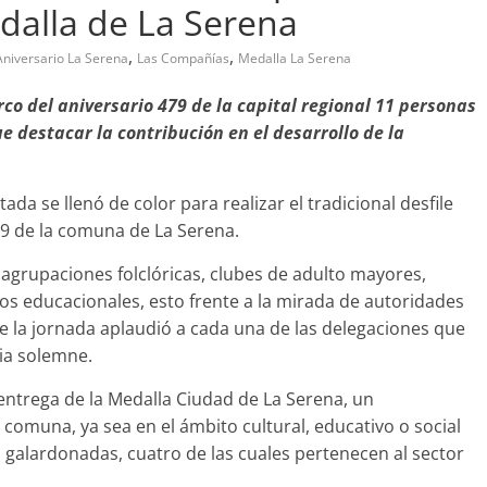
dalla de La Serena
,
,
Aniversario La Serena
Las Compañías
Medalla La Serena
arco del aniversario 479 de la capital regional 11 personas
bandono de casa
 destacar la contribución en el desarrollo de la
Prensa LC
0
da se llenó de color para realizar el tradicional desfile
479 de la comuna de La Serena.
n agrupaciones folclóricas, clubes de adulto mayores,
os educacionales, esto frente a la mirada de autoridades
 de la jornada aplaudió a cada una de las delegaciones que
ia solemne.
entrega de la Medalla Ciudad de La Serena, un
 comuna, ya sea en el ámbito cultural, educativo o social
 galardonadas, cuatro de las cuales pertenecen al sector