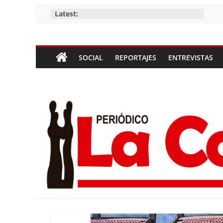
Skip
Latest:
to
content
Periódico
SOCIAL
REPORTAJES
ENTREVISTAS
La
Compañía
Periódico
de
las
Compañías