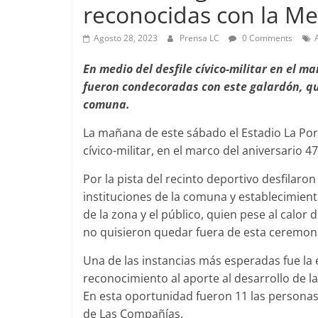
reconocidas con la Me
Agosto 28, 2023
Prensa LC
0 Comments
Foco Vecinal
En medio del desfile cívico-militar en el m
Preocupa a
fueron condecoradas con este galardón, que
comuna.
Abril 26, 2019
La mañana de este sábado el Estadio La Porta
cívico-militar, en el marco del aniversario 
Por la pista del recinto deportivo desfilaro
instituciones de la comuna y establecimient
de la zona y el público, quien pese al calor
no quisieron quedar fuera de esta ceremon
Una de las instancias más esperadas fue la 
reconocimiento al aporte al desarrollo de la
En esta oportunidad fueron 11 las personas
de Las Compañías.