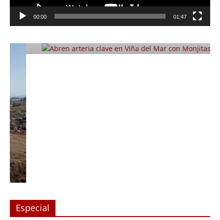
Abren arteria clave en Viña del Mar
00:00
01:47
con Monjitas
Julio 12, 2019
Prensa LC
0
Especial