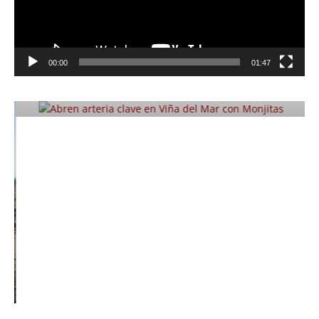
Foco Vecinal
Abren arteria clave en Viña del Mar
00:00
01:47
con Monjitas
Julio 12, 2019
Prensa LC
0