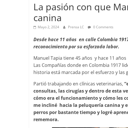
La pasión con que Man
canina
Foco Vecinal
Mayo 2, 2024
Prensa LC
0 Comments
Preocupa a
Desde hace 11 años en calle Colombia 191
Abril 26, 2019
reconocimiento por su esforzada labor.
Manuel Tapia tiene 45 años y hace 11 año
Las Compañías donde en Colombia 1917 lider
historia está marcada por el esfuerzo y la
Partió trabajando en clínicas veterinarias,
“
consultas, las cirugías y dentro de esta 
cómo era el funcionamiento y cómo les co
me incliné hacia la peluquería canina y
perros por bastante tiempo y logré aprend
rememora.