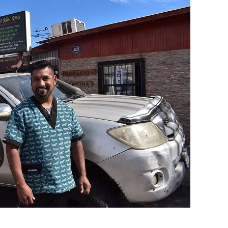
Destacado
Foco Vecinal
Municipio realiza limpiez
en microbasural
Junio 14, 2020
Prensa LC
0