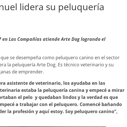
uel lidera su peluquería
bandono de casa
7 en Las Compañías atiende Arte Dog logrando el
Prensa LC
0
s que se desempeña como peluquero canino en el sector
a la peluquería Arte Dog. Es técnico veterinario y su
s ganas de emprender.
era asistente de veterinario, los ayudaba en las
veterinaria estaba la peluquería canina y empecé a mirar
rtaban el pelo y quedaban lindos y la verdad es que
 empecé a trabajar con el peluquero. Comencé bañando
er la profesión y aquí estoy. Soy peluquero canino”,