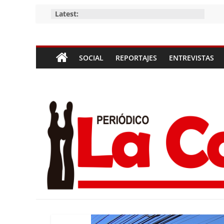
Skip
Latest:
to
content
Periódico
SOCIAL
REPORTAJES
ENTREVISTAS
La
Compañía
Periódico
de
las
Compañías