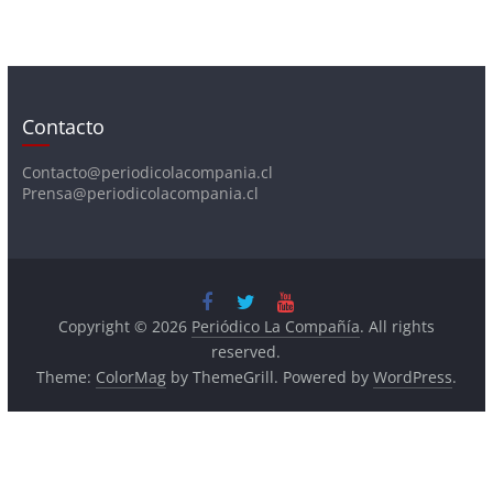
Contacto
Contacto@periodicolacompania.cl
Prensa@periodicolacompania.cl
Copyright © 2026
Periódico La Compañía
. All rights
reserved.
Theme:
ColorMag
by ThemeGrill. Powered by
WordPress
.