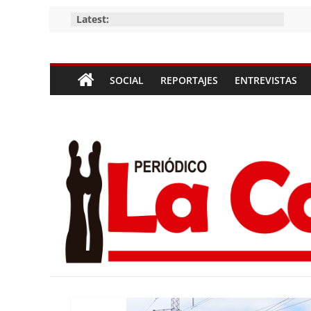
Skip
Latest:
to
content
Periódico
SOCIAL
REPORTAJES
ENTREVISTAS
La
Compañía
Periódico
de
las
Compañías