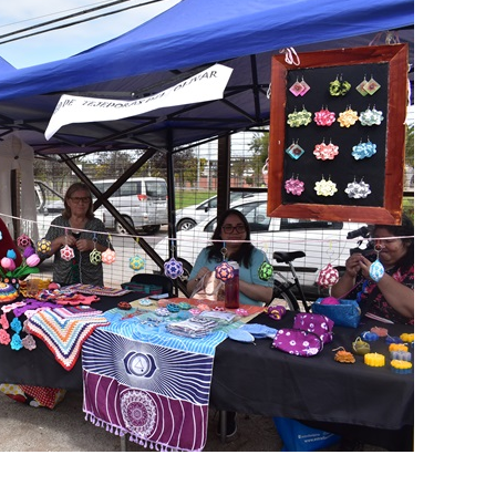
Destacado
Foco Vecinal
Municipio realiza limpiez
en microbasural
Junio 14, 2020
Prensa LC
0