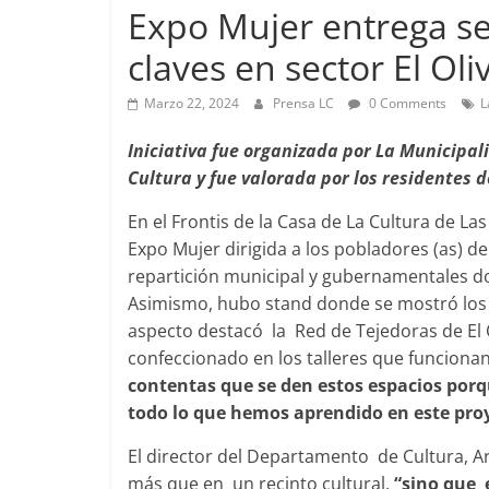
Expo Mujer entrega se
claves en sector El Oli
Foco Vecinal
Marzo 22, 2024
Prensa LC
0 Comments
L
Preocupa a
Iniciativa fue organizada por La Municipal
Abril 26, 2019
Cultura y fue valorada por los residentes d
En el Frontis de la Casa de La Cultura de L
Expo Mujer dirigida a los pobladores (as) del
repartición municipal y gubernamentales don
Asimismo, hubo stand donde se mostró los 
aspecto destacó la Red de Tejedoras de El 
confeccionado en los talleres que funcionan
contentas que se den estos espacios porq
todo lo que hemos aprendido en este pro
El director del Departamento de Cultura, Ar
más que en un recinto cultural,
“sino que 