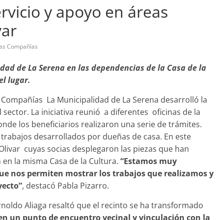
rvicio y apoyo en áreas
var
as Compañías
bandono de casa
idad de La Serena en las dependencias de la Casa de la
Prensa LC
0
el lugar.
as Compañías La Municipalidad de La Serena desarrolló la
 sector. La iniciativa reunió a diferentes oficinas de la
de los beneficiarios realizaron una serie de trámites.
trabajos desarrollados por dueñas de casa. En este
Olivar cuyas socias desplegaron las piezas que han
 en la misma Casa de la Cultura.
“Estamos muy
ue nos permiten mostrar los trabajos que realizamos y
yecto”
, destacó Pabla Pizarro.
noldo Aliaga resaltó que el recinto se ha transformado
en un punto de encuentro vecinal y vinculación con la