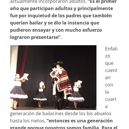
actualmente incorporaron adultos.
“Es el primer
año que participan adultos y principalmente
fue por inquietud de los padres que también
querían bailar y se dio la instancia que
pudieron ensayar y con mucho esfuerzo
lograron presentarse”.
Enfati
zó
que
cuent
an
con
la
cuart
a
generación de bailarines desde los bis abuelos
hasta los nietos,
“entonces es una generación
grande porque nosotros somos familia. Para el