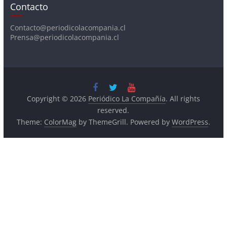
Contacto@periodicolacompania.cl
Prensa@periodicolacompania.cl
Copyright © 2026
Periódico La Compañía
. All rights
reserved.
Theme:
ColorMag
by ThemeGrill. Powered by
WordPress
.