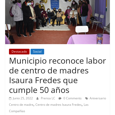
Destacado
Social
Municipio reconoce labor
de centro de madres
Isaura Fredes que
cumple 50 años
Junio 25, 2022
Prensa LC
0 Comments
Aniversario
,
,
Centro de madre
Centro de madres Isaura Fredes
Las
Compañías