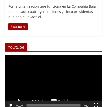
Por la organización que funciona en La Compañía Baja
han pasado cuatro generaciones y cinco presidentas
que han cultivado el
Read more
Youtube
Reproductor
de
Video
Foco Vecinal
Abren arteria clave en Viña del 
00:00
01:47