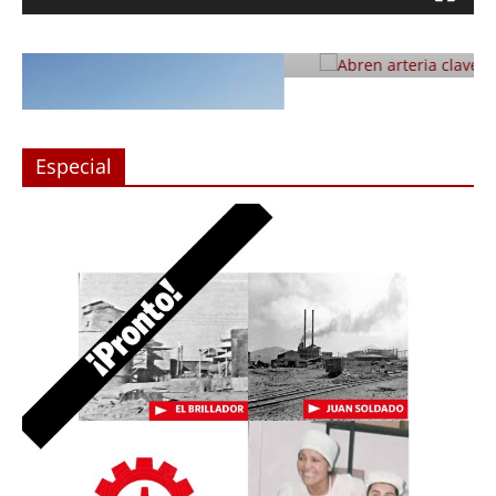
con Monjitas
Julio 12, 2019
Prensa LC
0
Especial
n