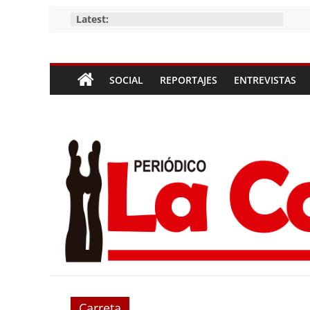
Skip
Latest:
to
content
Periódico
SOCIAL
REPORTAJES
ENTREVISTAS
La
Compañía
Periódico
de
las
Compañías
Carreta