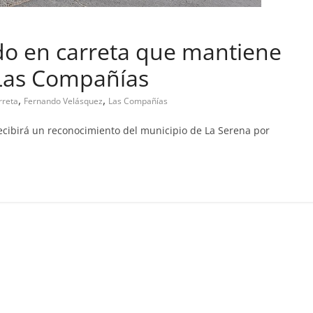
do en carreta que mantiene
al
 Las Compañías
upa abandono de casa
,
,
rreta
Fernando Velásquez
Las Compañías
 2019
Prensa LC
0
cibirá un reconocimiento del municipio de La Serena por