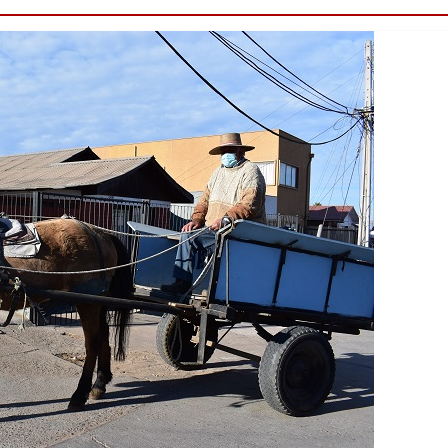
Destacado
Foco Vecinal
Municipio realiza li
en microbasural
Junio 14, 2020
Prensa LC