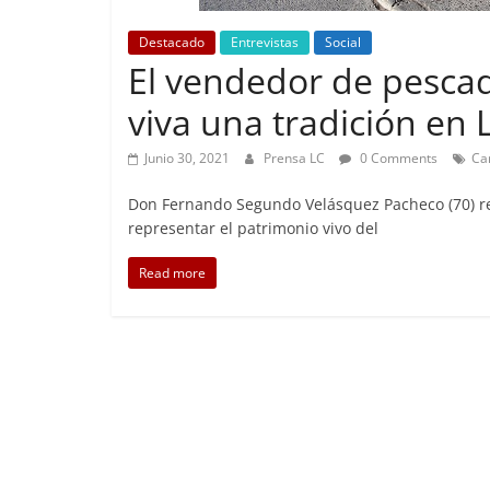
Destacado
Entrevistas
Social
El vendedor de pesca
Foco Vecin
viva una tradición en
Preoc
Junio 30, 2021
Prensa LC
0 Comments
Ca
Abril 26,
Don Fernando Segundo Velásquez Pacheco (70) re
representar el patrimonio vivo del
Read more