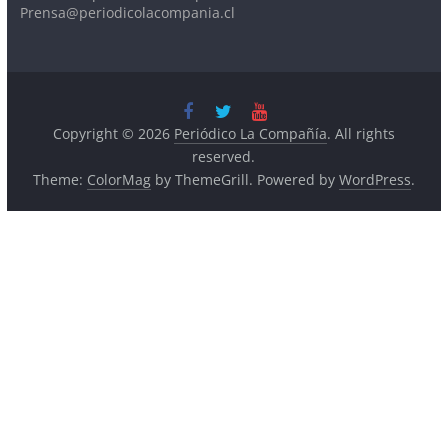
Prensa@periodicolacompania.cl
Copyright © 2026
Periódico La Compañía
. All rights
reserved.
Theme:
ColorMag
by ThemeGrill. Powered by
WordPress
.