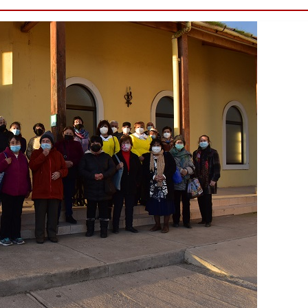
Destacado
Foco Vecinal
Municipio realiza limpiez
en microbasural
Junio 14, 2020
Prensa LC
0