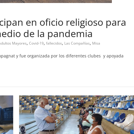
ipan en oficio religioso para
medio de la pandemia
bandono de casa
,
,
,
,
Adultos Mayores
Covid-19
fallecidos
Las Compañías
Misa
Prensa LC
0
mpagnat y fue organizada por los diferentes clubes y apoyada