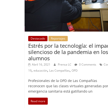
Destacado
Reportajes
Estrés por la tecnología: el impa
silencioso de la pandemia en los
alumnos
Abril 16, 2021
Prensa LC
0 Comments
Cov
,
,
,
19
educación
Las Compañías
OPD
Profesionales de la OPD de Las Compañías
reconocen que las clases virtuales generadas por
emergencia sanitaria está gatillando un
Read more