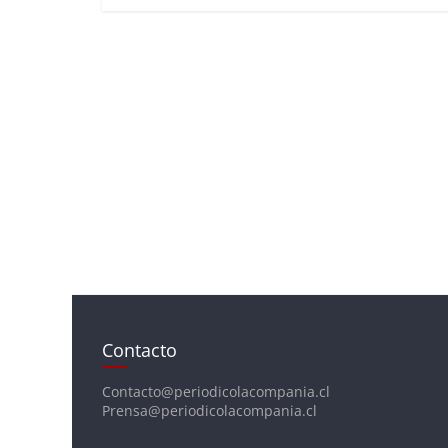
Contacto
Contacto@periodicolacompania.cl
Prensa@periodicolacompania.cl