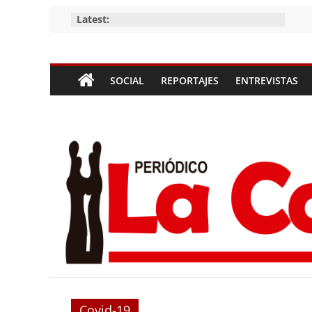
Skip
Latest:
to
content
Periódico
SOCIAL
REPORTAJES
ENTREVISTAS
La
Compañía
Periódico
de
las
Compañías
Covid-19