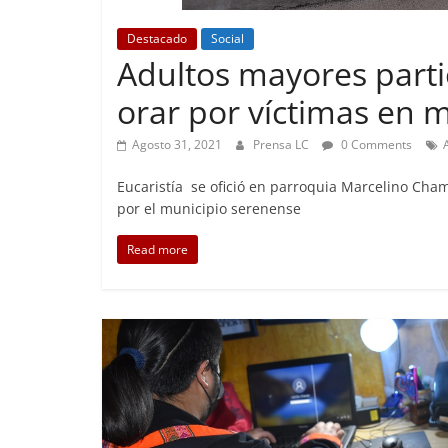
Destacado
Social
Adultos mayores partic
Foco Vecinal
orar por víctimas en 
Preocupa a
Agosto 31, 2021
Prensa LC
0 Comments
Abril 26, 2019
Eucaristía se ofició en parroquia Marcelino Cha
por el municipio serenense
Read more