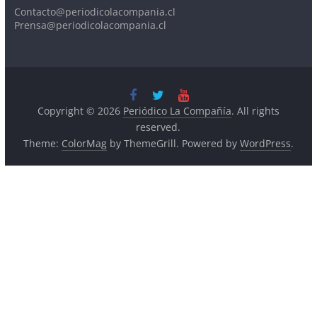
Contacto@periodicolacompania.cl
Prensa@periodicolacompania.cl
Copyright © 2026
Periódico La Compañía
. All rights
reserved.
Theme:
ColorMag
by ThemeGrill. Powered by
WordPress
.