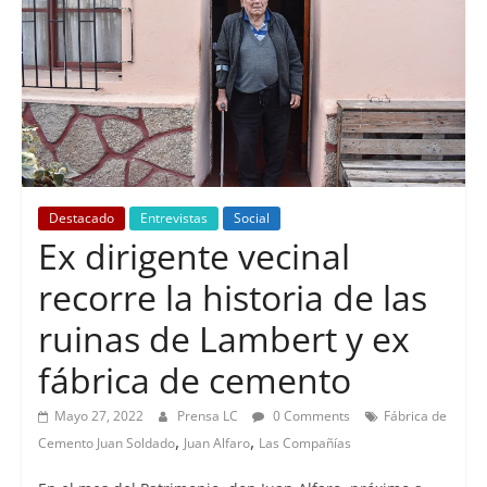
Destacado
Entrevistas
Social
Ex dirigente vecinal
recorre la historia de las
ruinas de Lambert y ex
fábrica de cemento
Mayo 27, 2022
Prensa LC
0 Comments
Fábrica de
,
,
Cemento Juan Soldado
Juan Alfaro
Las Compañías