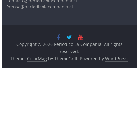
Prensa@periodicolacompania.cl
Copyright © 2026
Periódico La Compañía
. All rights
reserved.
Theme:
ColorMag
by ThemeGrill. Powered by
WordPress
.