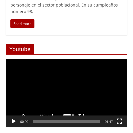
personaje en el sector poblacional. En su cumpleaños
número 98,
Read more
Youtube
Reproductor
de
Video
Foco Vecinal
Abren arteria clave en Viña del 
00:00
01:47
con Monjitas