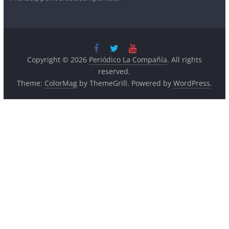
Copyright © 2026
Periódico La Compañía
. All rights
reserved.
Theme:
ColorMag
by ThemeGrill. Powered by
WordPress
.