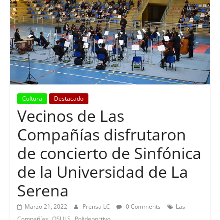
Cultura
Destacado
Vecinos de Las
Compañías disfrutaron
de concierto de Sinfónica
de la Universidad de La
Serena
Marzo 21, 2022
Prensa LC
0 Comments
Las
,
,
Compañías
OSULS
Polideportivo