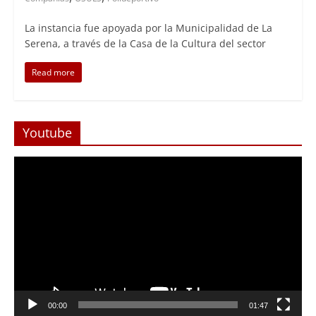
La instancia fue apoyada por la Municipalidad de La
Serena, a través de la Casa de la Cultura del sector
Read more
Youtube
Reproductor
de
Video
Foco Vecinal
Abren arteria clave en Viña del Mar
00:00
01:47