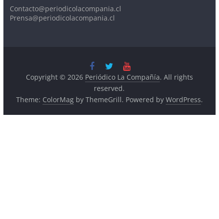
Contacto@periodicolacompania.cl
Prensa@periodicolacompania.cl
Copyright © 2026
Periódico La Compañía
. All rights
reserved.
Theme:
ColorMag
by ThemeGrill. Powered by
WordPress
.