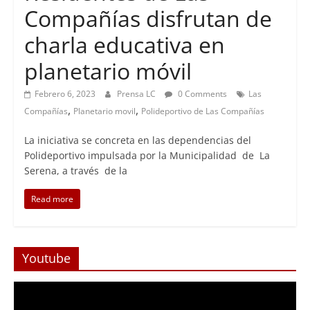
Compañías disfrutan de
charla educativa en
planetario móvil
Febrero 6, 2023
Prensa LC
0 Comments
Las
,
,
Compañías
Planetario movil
Polideportivo de Las Compañías
La iniciativa se concreta en las dependencias del
Polideportivo impulsada por la Municipalidad de La
Serena, a través de la
Read more
Youtube
Reproductor
de