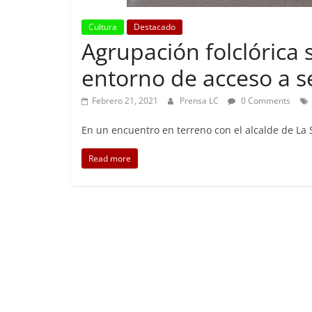
Cultura
Destacado
Agrupación folclórica 
Foco Ve
entorno de acceso a 
Preo
Febrero 21, 2021
Prensa LC
0 Comments
Abril 2
En un encuentro en terreno con el alcalde de La 
Read more