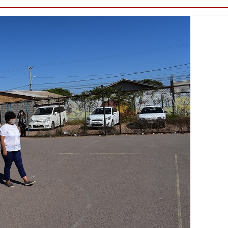
Destacado
Foco Vecinal
Municipio realiza 
en microbasural
Junio 14, 2020
Prensa LC