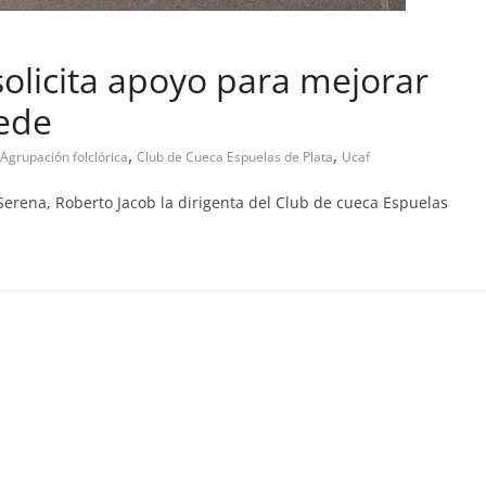
solicita apoyo para mejorar
cinal
sede
cupa abandono de casa
,
,
Agrupación folclórica
Club de Cueca Espuelas de Plata
Ucaf
6, 2019
Prensa LC
0
Serena, Roberto Jacob la dirigenta del Club de cueca Espuelas