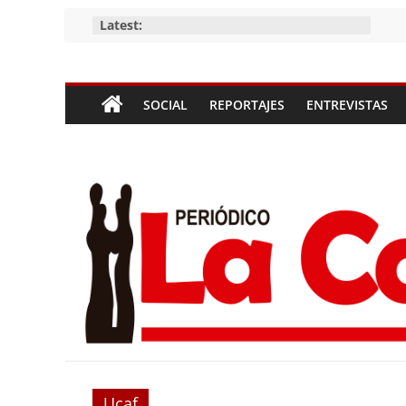
Skip
Latest:
to
content
Periódico
SOCIAL
REPORTAJES
ENTREVISTAS
La
Compañía
Periódico
de
las
Compañías
Ucaf