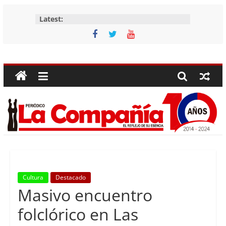
Skip
Latest:
to
content
Periódico
La
Compañía
Periódico
de
las
Compañías
Cultura
Destacado
Masivo encuentro
folclórico en Las