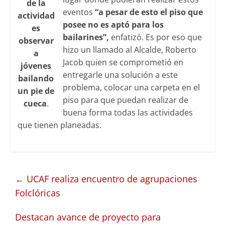
de la
eventos
“a pesar de esto el piso que
actividad
posee no es aptó para los
es
bailarines”,
enfatizó. Es por eso que
observar
hizo un llamado al Alcalde, Roberto
a
Jacob quien se comprometió en
jóvenes
entregarle una solución a este
bailando
problema, colocar una carpeta en el
un pie de
piso para que puedan realizar de
cueca
.
buena forma todas las actividades
que tienen planeadas.
←
UCAF realiza encuentro de agrupaciones
Folclóricas
Destacan avance de proyecto para