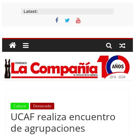
Skip
Latest:
to
content
Periódico
La
Compañía
Periódico
de
las
Compañías
Cultura
Destacado
UCAF realiza encuentro
de agrupaciones