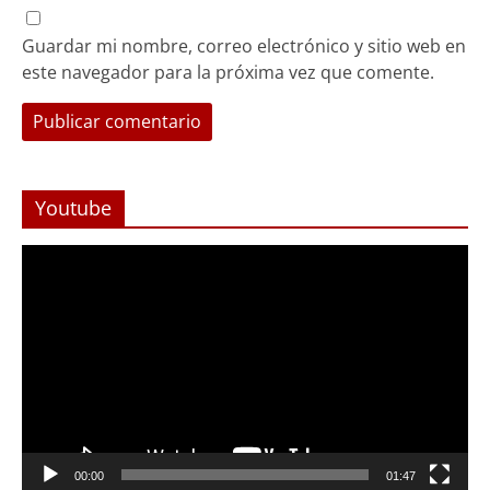
Guardar mi nombre, correo electrónico y sitio web en
este navegador para la próxima vez que comente.
Youtube
Reproductor
de
Video
Foco Vecinal
Abren arteria clave en Viña del Mar
00:00
01:47