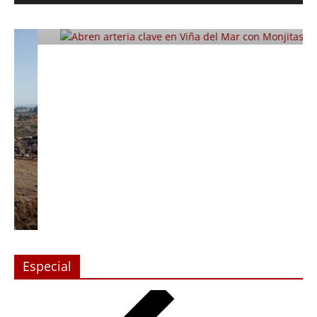
con Monjitas
Julio 12, 2019
Prensa LC
0
Especial