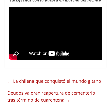
satisfechos con la puesta en marcha del recinto
←
La chilena que conquistó el mundo gitano
Deudos valoran reapertura de cementerio
tras término de cuarentena
→