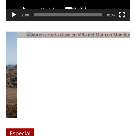
Foco Vecinal
Abren arteria clave en Viña del Mar
00:00
01:47
con Monjitas
Julio 12, 2019
Prensa LC
0
Especial