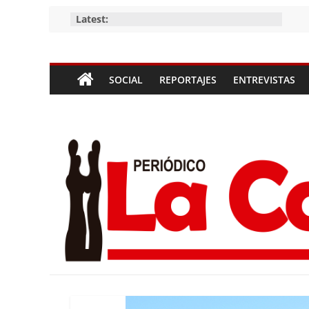
Skip
Latest:
to
content
Periódico
SOCIAL
REPORTAJES
ENTREVISTAS
La
Compañía
Periódico
de
las
Compañías