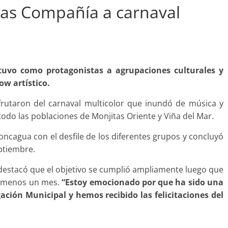
Las Compañía a carnaval
bandono de casa
tuvo como protagonistas a agrupaciones culturales y
Prensa LC
0
ow artístico.
frutaron del carnaval multicolor que inundó de música y
todo las poblaciones de Monjitas Oriente y Viña del Mar.
concagua con el desfile de los diferentes grupos y concluyó
eptiembre.
estacó que el objetivo se cumplió ampliamente luego que
lo menos un mes.
“Estoy emocionado por que ha sido una
ación Municipal y hemos recibido las felicitaciones del