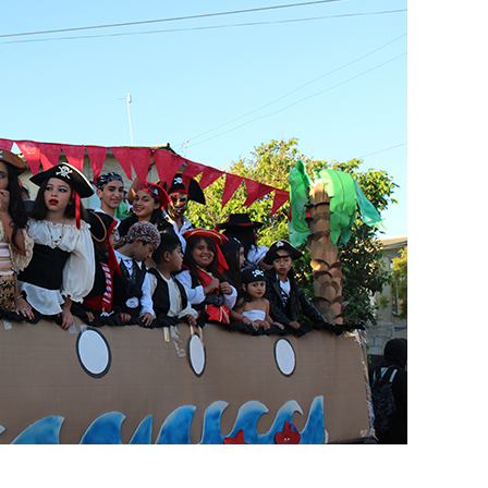
Destacado
Foco Vecinal
Municipio realiza limpiez
en microbasural
Junio 14, 2020
Prensa LC
0