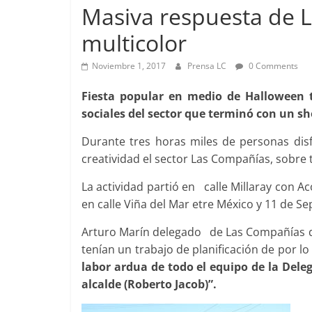
Masiva respuesta de 
multicolor
Foco Vecinal
Noviembre 1, 2017
Prensa LC
0 Comments
Preocupa a
Fiesta popular en medio de Halloween 
Abril 26, 2019
sociales del sector que terminó con un sh
Durante tres horas miles de personas dis
creatividad el sector Las Compañías, sobre 
La actividad partió en calle Millaray con A
en calle Viña del Mar etre México y 11 de S
Arturo Marín delegado de Las Compañías d
tenían un trabajo de planificación de por 
labor ardua de todo el equipo de la Deleg
alcalde (Roberto Jacob)”.