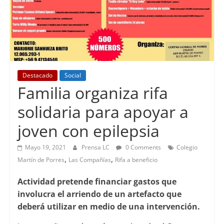
Destacado
Social
Familia organiza rifa
solidaria para apoyar a
joven con epilepsia
Mayo 19, 2021
Prensa LC
0 Comments
Colegio
,
,
Martín de Porres
Las Compañías
Rifa a beneficio
Actividad pretende financiar gastos que
involucra el arriendo de un artefacto que
deberá utilizar en medio de una intervención.