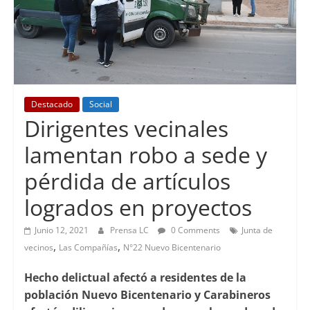
Destacado
Social
Dirigentes vecinales
lamentan robo a sede y
pérdida de artículos
logrados en proyectos
Junio 12, 2021
Prensa LC
0 Comments
Junta de
,
,
vecinos
Las Compañías
N°22 Nuevo Bicentenario
Hecho delictual afectó a residentes de la
población Nuevo Bicentenario y Carabineros