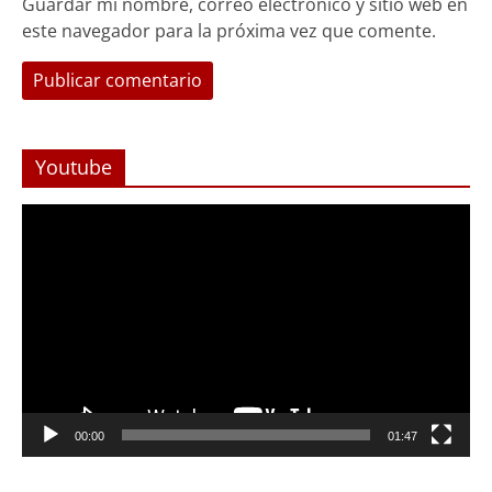
Guardar mi nombre, correo electrónico y sitio web en
este navegador para la próxima vez que comente.
Youtube
Reproductor
de
Video
Foco Vecinal
Abren arteria clave en Viña del Mar
00:00
01:47
con Monjitas
Julio 12, 2019
Prensa LC
0