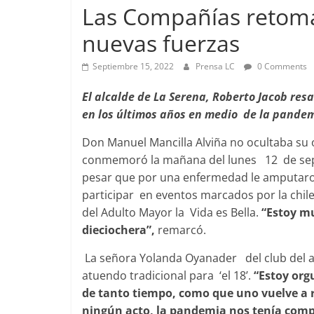
Las Compañías retoma 
nuevas fuerzas
Foco Vecinal
Septiembre 15, 2022
Prensa LC
0 Comments
Preocupa a
El alcalde de La Serena, Roberto Jacob res
Abril 26, 2019
en los últimos años en medio de la pandem
Don Manuel Mancilla Alviña no ocultaba su 
conmemoró la mañana del lunes 12 de septi
pesar que por una enfermedad le amputaron
participar en eventos marcados por la chile
del Adulto Mayor la Vida es Bella.
“Estoy mu
dieciochera”,
remarcó.
La señora Yolanda Oyanader del club del adul
atuendo tradicional para ‘el 18’.
“Estoy org
de tanto tiempo, como que uno vuelve a 
ningún acto, la pandemia nos tenía comp