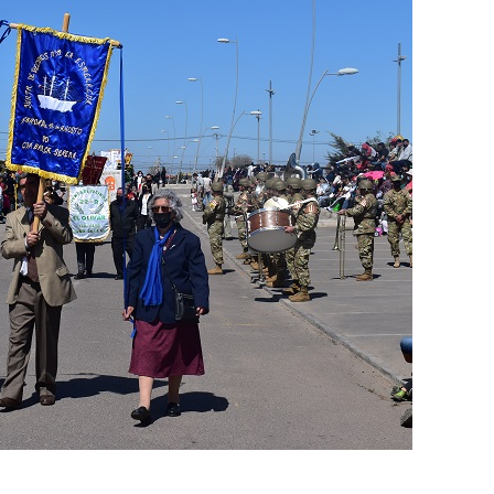
Destacado
Foco Vecinal
Municipio realiza limpiez
en microbasural
Junio 14, 2020
Prensa LC
0