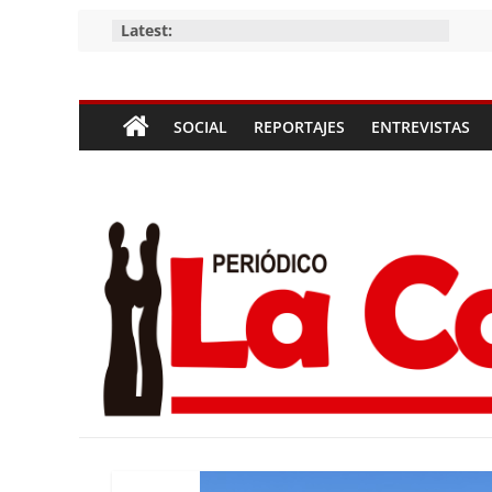
Skip
Latest:
to
content
Periódico
SOCIAL
REPORTAJES
ENTREVISTAS
La
Compañía
Periódico
de
las
Compañías