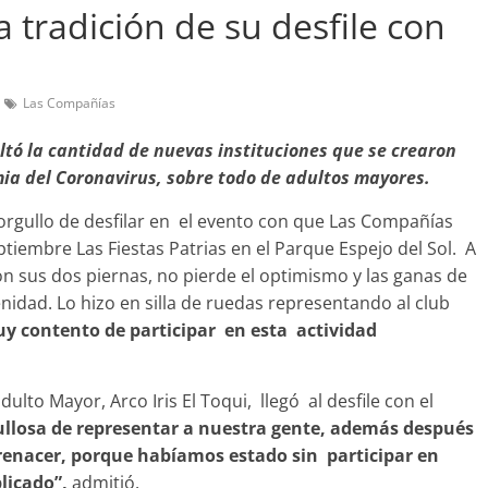
tradición de su desfile con
Las Compañías
bandono de casa
altó la cantidad de nuevas instituciones que se crearon
Prensa LC
0
ia del Coronavirus, sobre todo de adultos mayores.
orgullo de desfilar en el evento con que Las Compañías
embre Las Fiestas Patrias en el Parque Espejo del Sol. A
 sus dos piernas, no pierde el optimismo y las ganas de
nidad. Lo hizo en silla de ruedas representando al club
y contento de participar en esta actividad
to Mayor, Arco Iris El Toqui, llegó al desfile con el
ullosa de representar a nuestra gente, además después
renacer, porque habíamos estado sin participar en
licado”,
admitió.