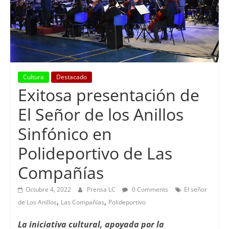
Cultura
Destacado
Exitosa presentación de
El Señor de los Anillos
Sinfónico en
Polideportivo de Las
Compañías
Octubre 4, 2022
Prensa LC
0 Comments
El señor
,
,
de Los Anillos
Las Compañías
Polideportivo
La iniciativa cultural, apoyada por la