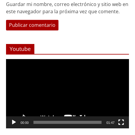
Guardar mi nombre, correo electrónico y sitio web en
este navegador para la próxima vez que comente.
Youtube
Reproductor
de
Video
Foco Vecinal
Abren arteria clave en Viña del Mar
00:00
01:47
con Monjitas