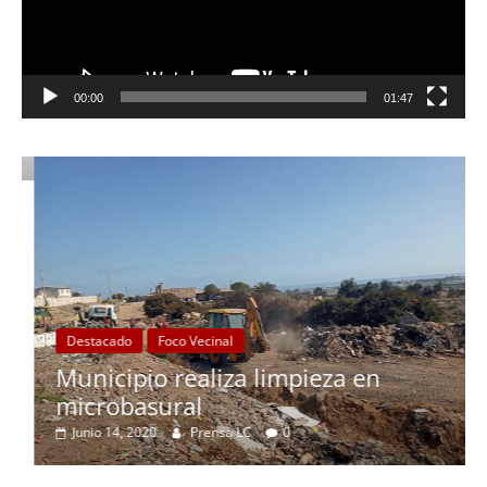
00:00
01:47
Destacado
Foco Vecinal
Municipio realiza limpieza en
microbasural
Junio 14, 2020
Prensa LC
0